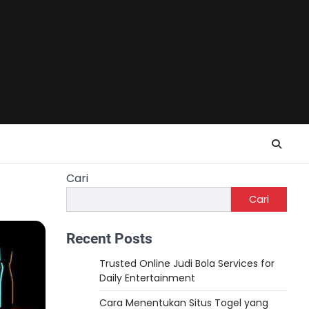
Cari
Cari
Recent Posts
Trusted Online Judi Bola Services for
Daily Entertainment
Cara Menentukan Situs Togel yang