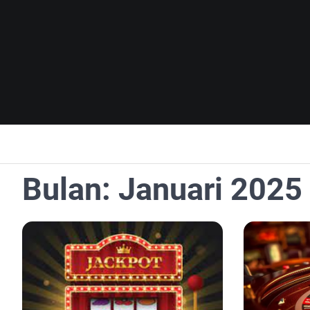
Skip
to
content
Bulan:
Januari 2025