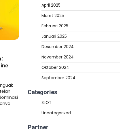
April 2025
Maret 2025
Februari 2025
Januari 2025
Desember 2024
November 2024
:
ine
Oktober 2024
September 2024
enguak
 telah
Categories
dominasi
SLOT
hanya
Uncategorized
Partner