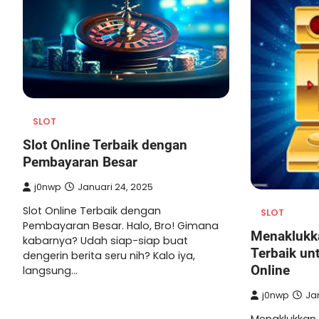
SLOT
Slot Online Terbaik dengan
Pembayaran Besar
j0nwp
Januari 24, 2025
Slot Online Terbaik dengan
SLOT
Pembayaran Besar. Halo, Bro! Gimana
Menaklukkan
kabarnya? Udah siap-siap buat
Terbaik un
dengerin berita seru nih? Kalo iya,
Online
langsung…
j0nwp
Ja