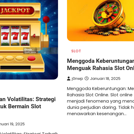
SLOT
Menggoda Keberuntungan
Menguak Rahasia Slot Onl
j0nwp
Januari 18, 2025
Menggoda Keberuntungan: M
Rahasia Slot Online. Slot online
 Volatilitas: Strategi
menjadi fenomena yang men
tuk Bermain Slot
dunia perjudian daring. Tidak 
menawarkan kesenangan…
nuari 19, 2025