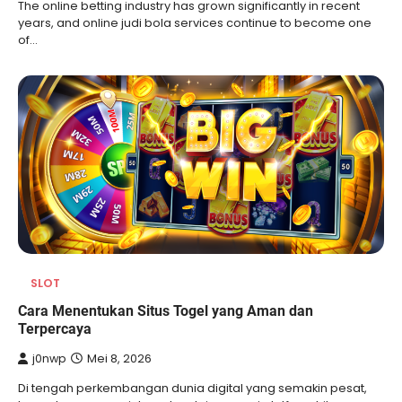
The online betting industry has grown significantly in recent
years, and online judi bola services continue to become one
of…
SLOT
Cara Menentukan Situs Togel yang Aman dan
Terpercaya
j0nwp
Mei 8, 2026
Di tengah perkembangan dunia digital yang semakin pesat,