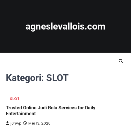
Skip
to
content
agneslevallois.com
Kategori:
SLOT
SLOT
Trusted Online Judi Bola Services for Daily
Entertainment
j0nwp
Mei 13, 2026