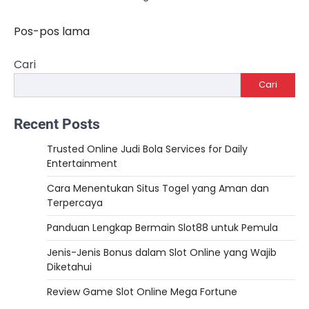
Pos-pos lama
Navigasi
pos
Cari
Cari
Recent Posts
Trusted Online Judi Bola Services for Daily
Entertainment
Cara Menentukan Situs Togel yang Aman dan
Terpercaya
Panduan Lengkap Bermain Slot88 untuk Pemula
Jenis-Jenis Bonus dalam Slot Online yang Wajib
Diketahui
Review Game Slot Online Mega Fortune