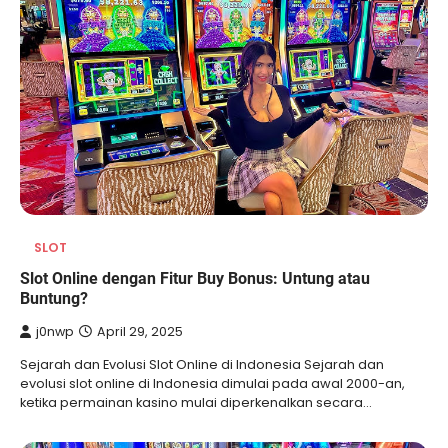
SLOT
Slot Online dengan Fitur Buy Bonus: Untung atau
Buntung?
j0nwp
April 29, 2025
Sejarah dan Evolusi Slot Online di Indonesia Sejarah dan
evolusi slot online di Indonesia dimulai pada awal 2000-an,
ketika permainan kasino mulai diperkenalkan secara…