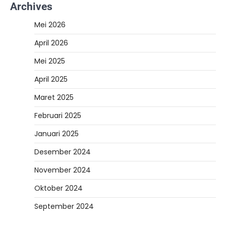
Archives
Mei 2026
April 2026
Mei 2025
April 2025
Maret 2025
Februari 2025
Januari 2025
Desember 2024
November 2024
Oktober 2024
September 2024