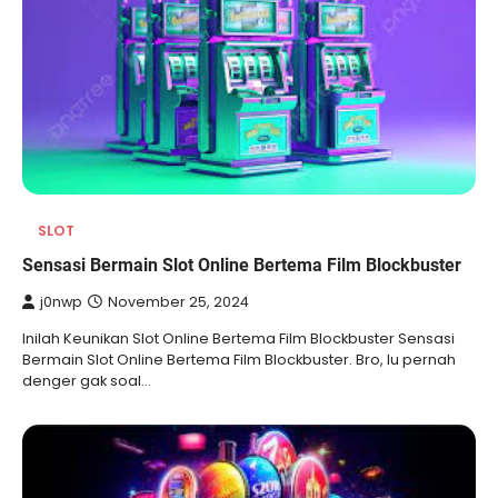
SLOT
Sensasi Bermain Slot Online Bertema Film Blockbuster
j0nwp
November 25, 2024
Inilah Keunikan Slot Online Bertema Film Blockbuster Sensasi
Bermain Slot Online Bertema Film Blockbuster. Bro, lu pernah
denger gak soal…