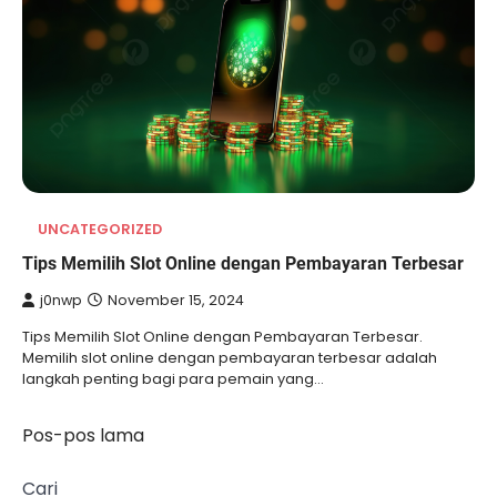
UNCATEGORIZED
Tips Memilih Slot Online dengan Pembayaran Terbesar
j0nwp
November 15, 2024
Tips Memilih Slot Online dengan Pembayaran Terbesar.
Memilih slot online dengan pembayaran terbesar adalah
langkah penting bagi para pemain yang…
Pos-pos lama
Navigasi
pos
Cari