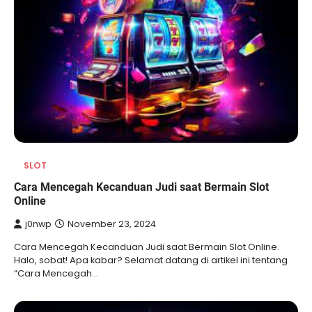
SLOT
Cara Mencegah Kecanduan Judi saat Bermain Slot
Online
j0nwp
November 23, 2024
Cara Mencegah Kecanduan Judi saat Bermain Slot Online.
Halo, sobat! Apa kabar? Selamat datang di artikel ini tentang
“Cara Mencegah…