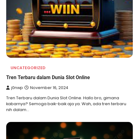
UNCATEGORIZED
Tren Terbaru dalam Dunia Slot Online
j0nwp
November 16, 2024
Tren Terbaru dalam Dunia Slot Online. Hallo bro, gimana
kabarnya? Semoga baik-baik aja ya. Wah, ada tren terbaru
nih dalam…