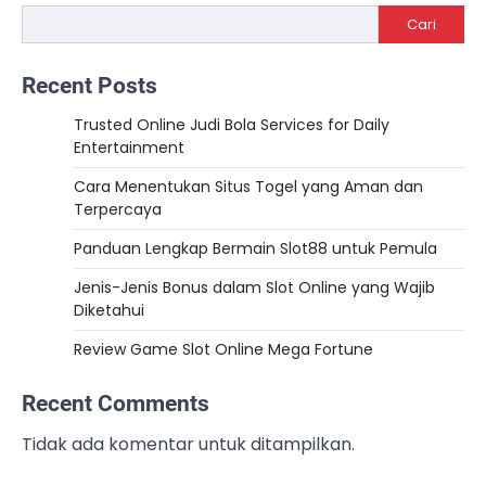
Cari
Recent Posts
Trusted Online Judi Bola Services for Daily
Entertainment
Cara Menentukan Situs Togel yang Aman dan
Terpercaya
Panduan Lengkap Bermain Slot88 untuk Pemula
Jenis-Jenis Bonus dalam Slot Online yang Wajib
Diketahui
Review Game Slot Online Mega Fortune
Recent Comments
Tidak ada komentar untuk ditampilkan.