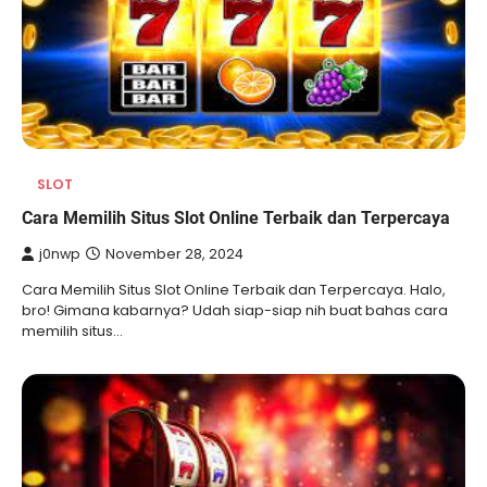
SLOT
Cara Memilih Situs Slot Online Terbaik dan Terpercaya
j0nwp
November 28, 2024
Cara Memilih Situs Slot Online Terbaik dan Terpercaya. Halo,
bro! Gimana kabarnya? Udah siap-siap nih buat bahas cara
memilih situs…