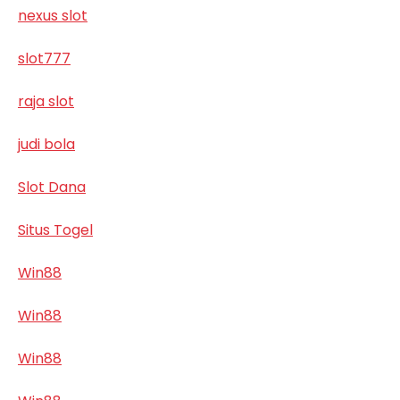
nexus slot
slot777
raja slot
judi bola
Slot Dana
Situs Togel
Win88
Win88
Win88