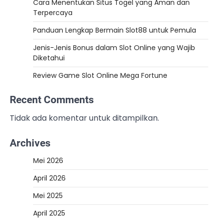
Cara Menentukan Situs Togel yang Aman dan
Terpercaya
Panduan Lengkap Bermain Slot88 untuk Pemula
Jenis-Jenis Bonus dalam Slot Online yang Wajib
Diketahui
Review Game Slot Online Mega Fortune
Recent Comments
Tidak ada komentar untuk ditampilkan.
Archives
Mei 2026
April 2026
Mei 2025
April 2025