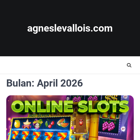
Skip
to
content
agneslevallois.com
Bulan:
April 2026