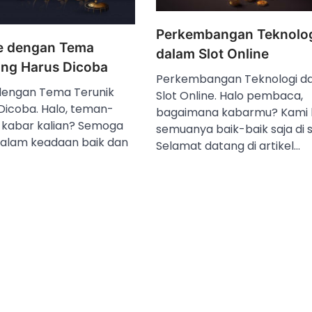
Perkembangan Teknolo
ne dengan Tema
dalam Slot Online
ang Harus Dicoba
Perkembangan Teknologi d
 dengan Tema Terunik
Slot Online. Halo pembaca,
Dicoba. Halo, teman-
bagaimana kabarmu? Kami 
 kabar kalian? Semoga
semuanya baik-baik saja di 
alam keadaan baik dan
Selamat datang di artikel…