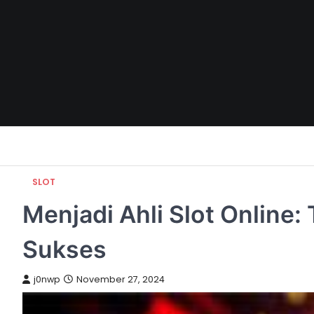
Skip
to
content
SLOT
Menjadi Ahli Slot Online:
Sukses
j0nwp
November 27, 2024