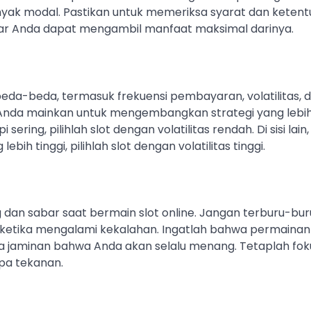
k modal. Pastikan untuk memeriksa syarat dan ketent
gar Anda dapat mengambil manfaat maksimal darinya.
eda-beda, termasuk frekuensi pembayaran, volatilitas, da
ng Anda mainkan untuk mengembangkan strategi yang lebih
ring, pilihlah slot dengan volatilitas rendah. Di sisi lain, 
h tinggi, pilihlah slot dengan volatilitas tinggi.
ng dan sabar saat bermain slot online. Jangan terburu-bu
ketika mengalami kekalahan. Ingatlah bahwa permainan 
da jaminan bahwa Anda akan selalu menang. Tetaplah fo
pa tekanan.