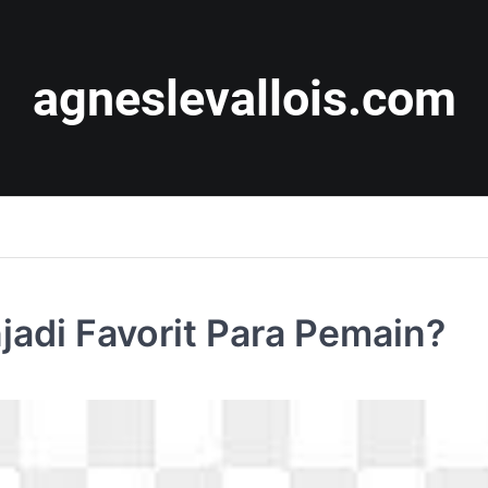
agneslevallois.com
adi Favorit Para Pemain?