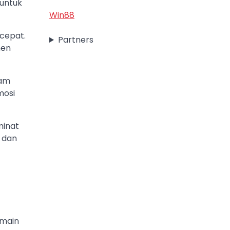
 untuk
Win88
 cepat.
Partners
men
lam
mosi
minat
 dan
rmain