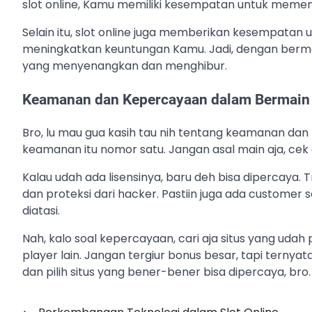
slot online, Kamu memiliki kesempatan untuk mem
Selain itu, slot online juga memberikan kesempata
meningkatkan keuntungan Kamu. Jadi, dengan berma
yang menyenangkan dan menghibur.
Keamanan dan Kepercayaan dalam Bermain 
Bro, lu mau gua kasih tau nih tentang keamanan dan 
keamanan itu nomor satu. Jangan asal main aja, cek du
Kalau udah ada lisensinya, baru deh bisa dipercaya. 
dan proteksi dari hacker. Pastiin juga ada customer 
diatasi.
Nah, kalo soal kepercayaan, cari aja situs yang udah
player lain. Jangan tergiur bonus besar, tapi ternyata 
dan pilih situs yang bener-bener bisa dipercaya, bro.