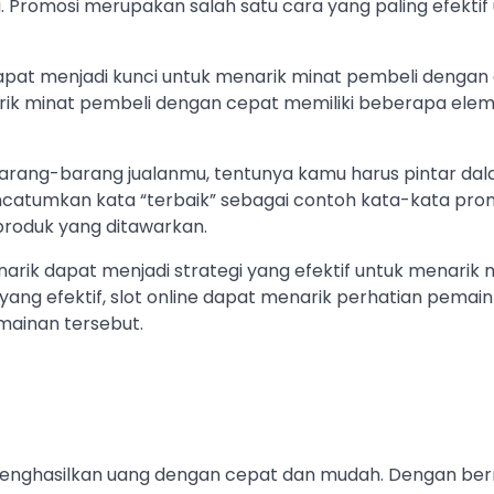
 Promosi merupakan salah satu cara yang paling efektif
dapat menjadi kunci untuk menarik minat pembeli dengan
rik minat pembeli dengan cepat memiliki beberapa ele
rang-barang jualanmu, tentunya kamu harus pintar da
catumkan kata “terbaik” sebagai contoh kata-kata pro
produk yang ditawarkan.
arik dapat menjadi strategi yang efektif untuk menarik 
g efektif, slot online dapat menarik perhatian pemain
mainan tersebut.
t menghasilkan uang dengan cepat dan mudah. Dengan be