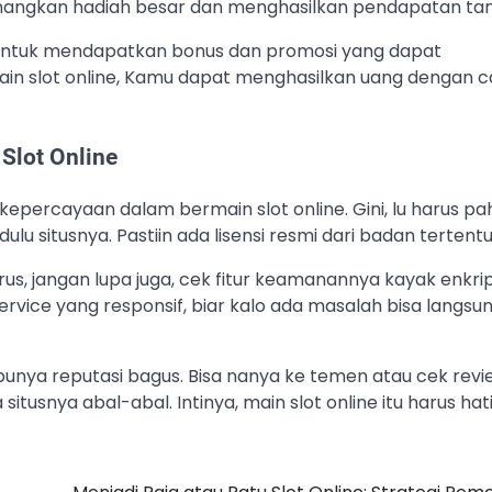
enangkan hadiah besar dan menghasilkan pendapatan t
n untuk mendapatkan bonus dan promosi yang dapat
in slot online, Kamu dapat menghasilkan uang dengan c
Slot Online
kepercayaan dalam bermain slot online. Gini, lu harus p
lu situsnya. Pastiin ada lisensi resmi dari badan tertentu
Trus, jangan lupa juga, cek fitur keamanannya kayak enkri
service yang responsif, biar kalo ada masalah bisa langsu
 punya reputasi bagus. Bisa nanya ke temen atau cek revi
situsnya abal-abal. Intinya, main slot online itu harus hat