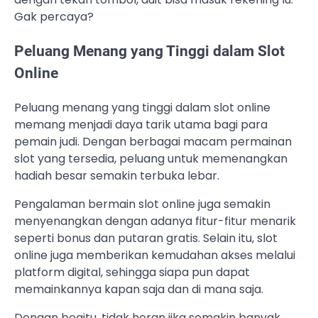
Gak percaya?
Peluang Menang yang Tinggi dalam Slot
Online
Peluang menang yang tinggi dalam slot online
memang menjadi daya tarik utama bagi para
pemain judi. Dengan berbagai macam permainan
slot yang tersedia, peluang untuk memenangkan
hadiah besar semakin terbuka lebar.
Pengalaman bermain slot online juga semakin
menyenangkan dengan adanya fitur-fitur menarik
seperti bonus dan putaran gratis. Selain itu, slot
online juga memberikan kemudahan akses melalui
platform digital, sehingga siapa pun dapat
memainkannya kapan saja dan di mana saja.
Dengan begitu, tidak heran jika semakin banyak