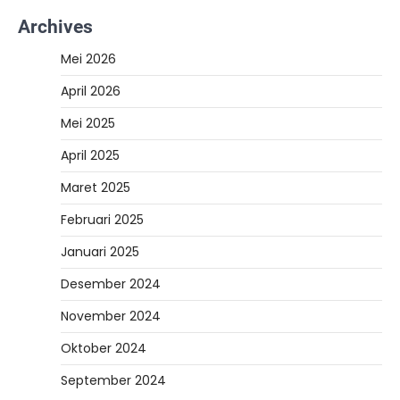
Archives
Mei 2026
April 2026
Mei 2025
April 2025
Maret 2025
Februari 2025
Januari 2025
Desember 2024
November 2024
Oktober 2024
September 2024