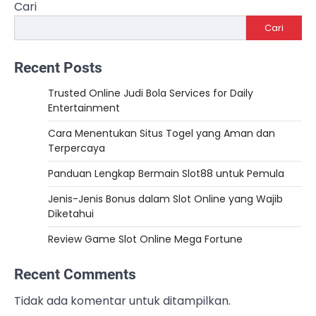
Cari
Cari
Recent Posts
Trusted Online Judi Bola Services for Daily
Entertainment
Cara Menentukan Situs Togel yang Aman dan
Terpercaya
Panduan Lengkap Bermain Slot88 untuk Pemula
Jenis-Jenis Bonus dalam Slot Online yang Wajib
Diketahui
Review Game Slot Online Mega Fortune
Recent Comments
Tidak ada komentar untuk ditampilkan.