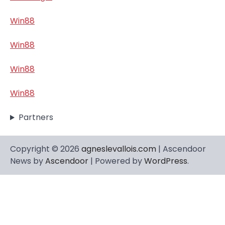
Win88
Win88
Win88
Win88
Partners
Copyright © 2026
agneslevallois.com
| Ascendoor
News by
Ascendoor
| Powered by
WordPress
.