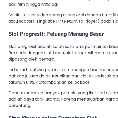
dari film hingga mitologi.
Selain itu, slot video sering dilengkapi dengan fitur-fi
atau scatter. Tingkat RTP (Return to Player) pada slot
Slot Progresif: Peluang Menang Besar
Slot progresif adalah salah satu jenis permainan 
Berbeda dengan slot biasa, slot progresif memiliki 
dipasang oleh pemain.
Ini berarti bahwa potensi kemenangan bisa mencapai
bahkan jutaan dolar. Keunikan dari slot ini terletak
taruhan untuk ditambahkan ke jackpot.
Dengan semakin banyak pemain yang ikut serta, sem
adalah daya tarik utama, karena menawarkan hara
beruntung.