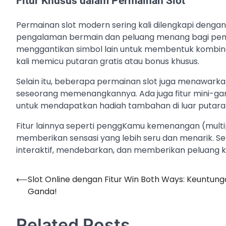
Fitur Khusus dalam Permainan Slot
Permainan slot modern sering kali dilengkapi denga
pengalaman bermain dan peluang menang bagi pemain.
menggantikan simbol lain untuk membentuk kombinas
kali memicu putaran gratis atau bonus khusus.
Selain itu, beberapa permainan slot juga menawarkan
seseorang memenangkannya. Ada juga fitur mini-
untuk mendapatkan hadiah tambahan di luar putara
Fitur lainnya seperti penggKamu kemenangan (mult
memberikan sensasi yang lebih seru dan menarik. Se
interaktif, mendebarkan, dan memberikan peluang 
⟵
Slot Online dengan Fitur Win Both Ways: Keuntun
Navigasi
Ganda!
pos
Related Posts