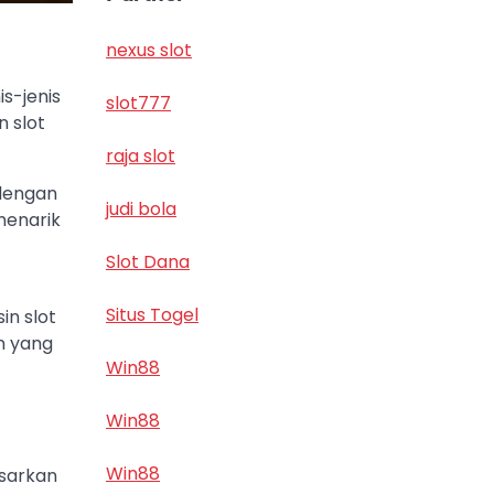
nexus slot
is-jenis
slot777
n slot
raja slot
 dengan
judi bola
 menarik
Slot Dana
Situs Togel
n slot
n yang
Win88
Win88
Win88
asarkan