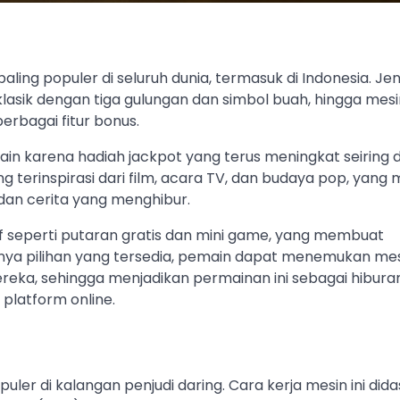
ling populer di seluruh dunia, termasuk di Indonesia. Jen
 klasik dengan tiga gulungan dan simbol buah, hingga mesi
erbagai fitur bonus.
main karena hadiah jackpot yang terus meningkat seiring
ng terinspirasi dari film, acara TV, dan budaya pop, yang
dan cerita yang menghibur.
if seperti putaran gratis dan mini game, yang membuat
a pilihan yang tersedia, pemain dapat menemukan mesi
reka, sehingga menjadikan permainan ini sebagai hibura
latform online.
ler di kalangan penjudi daring. Cara kerja mesin ini did