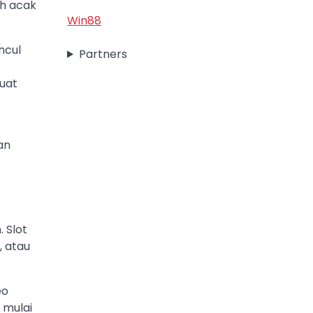
ah acak
Win88
ncul
Partners
buat
an
 Slot
, atau
eo
 mulai