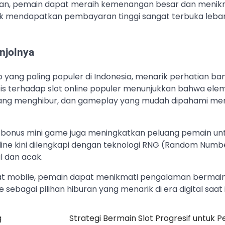
ngan, pemain dapat meraih kemenangan besar dan menik
ntuk mendapatkan pembayaran tinggi sangat terbuka lebar
onjolnya
o yang paling populer di Indonesia, menarik perhatian ba
isis terhadap slot online populer menunjukkan bahwa el
ra yang menghibur, dan gameplay yang mudah dipahami men
 dan bonus mini game juga meningkatkan peluang pemain un
nline kini dilengkapi dengan teknologi RNG (Random Numb
l dan acak.
kat mobile, pemain dapat menikmati pengalaman bermai
 sebagai pilihan hiburan yang menarik di era digital saat i
g
Strategi Bermain Slot Progresif untuk 