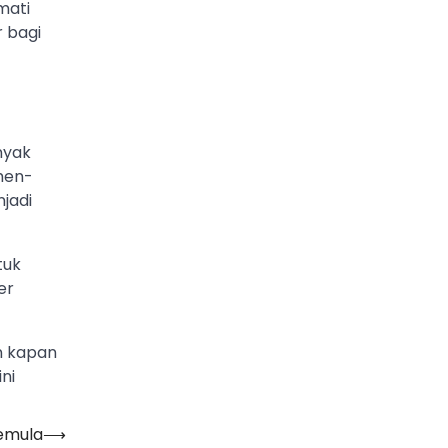
mati
 bagi
nyak
emen-
jadi
tuk
er
n kapan
ni
Pemula
⟶