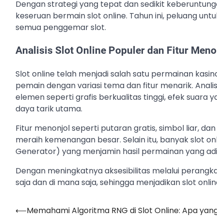
Dengan strategi yang tepat dan sedikit keberuntu
keseruan bermain slot online. Tahun ini, peluang u
semua penggemar slot.
Analisis Slot Online Populer dan Fitur Men
Slot online telah menjadi salah satu permainan kasin
pemain dengan variasi tema dan fitur menarik. Anal
elemen seperti grafis berkualitas tinggi, efek sua
daya tarik utama.
Fitur menonjol seperti putaran gratis, simbol liar,
meraih kemenangan besar. Selain itu, banyak slot o
Generator) yang menjamin hasil permainan yang adi
Dengan meningkatnya aksesibilitas melalui perang
saja dan di mana saja, sehingga menjadikan slot online
⟵
Memahami Algoritma RNG di Slot Online: Apa yan
Navigasi