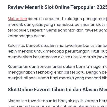
Review Menarik Slot Online Terpopuler 202
Slot online
semakin populer di kalangan penggemar j
menarik dan grafis yang memukau, permainan slot
terpopuler, seperti “Gems Bonanza” dan “Sweet Bon
kemenangan besar.
Selain itu, banyak situs kini menawarkan bonus s
lebih menarik untuk mencoba peruntungan. Fitur pu
memberikan kesempatan ekstra untuk meraih jackp
Keamanan dan kenyamanan dalam bermain juga men
menggunakan teknologi enkripsi terbaru. Dengan berb
menjadi pilihan utama bagi mereka yang mencari hi
Slot Online Favorit Tahun Ini dan Alasan M
Slot online favorit tahun ini banyak dipilih karena 
tema yang beragam membuat pengalaman bermain s