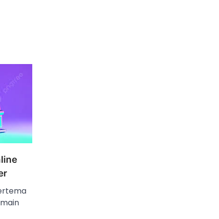
line
er
Bertema
rmain