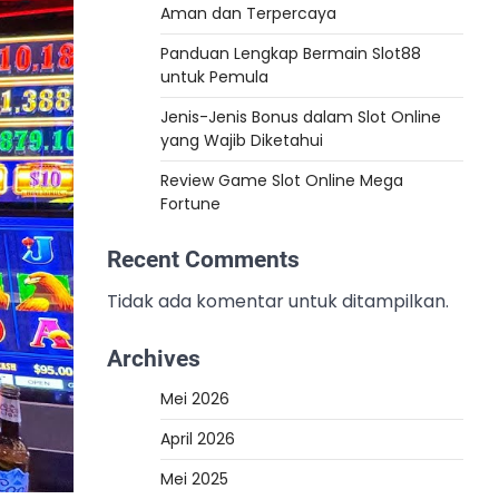
Aman dan Terpercaya
Panduan Lengkap Bermain Slot88
untuk Pemula
Jenis-Jenis Bonus dalam Slot Online
yang Wajib Diketahui
Review Game Slot Online Mega
Fortune
Recent Comments
Tidak ada komentar untuk ditampilkan.
Archives
Mei 2026
April 2026
Mei 2025