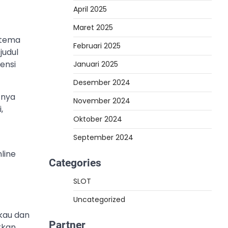
April 2025
Maret 2025
 tema
Februari 2025
judul
ensi
Januari 2025
Desember 2024
tnya
November 2024
,
Oktober 2024
September 2024
line
Categories
SLOT
Uncategorized
ukau dan
Partner
rkan